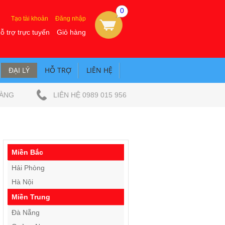
0
Tạo tài khoản
Đăng nhập
ỗ trợ trực tuyến
Giỏ hàng
ĐẠI LÝ
HỖ TRỢ
LIÊN HỆ
HÀNG
LIÊN HỆ
0989 015 956
Miền Bắc
Hải Phòng
Hà Nội
Miền Trung
Đà Nẵng