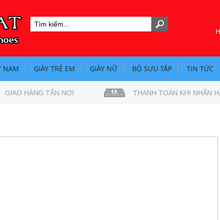
H
Y NAM
GIÀY TRẺ EM
GIÀY NỮ
BỘ SƯU TẬP
TIN TỨC
GIAO HÀNG TẬN NƠI
THANH TOÁN KHI NHẬN 