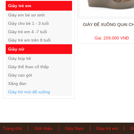
Giày trẻ em
Giày em bé sơ sinh
Giày cho bé 1 - 3 tuổi
GIÀY ĐẾ XUỒNG QUAI C
Giày trẻ em 4 -7 tuổi
Giá: 209,000 VNĐ
Giày trẻ em trên 8 tuổi
Giày nữ
Giày búp bê
Giày thể thao cổ thấp
Giày cao gót
Xăng đan
Giày hở múi đế xuồng
Trang chủ
Giới thiệu
Giày Nam
Giày trẻ em
G