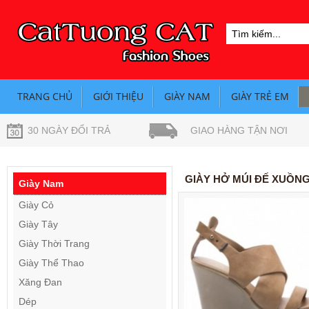
TRANG CHỦ
GIỚI THIỆU
GIÀY NAM
GIÀY TRẺ EM
30 NGÀY ĐỔI TRẢ
GIAO HÀNG TẬN NƠI
GIÀY HỞ MÚI ĐẾ XUỒN
Giày Nam
Giày Cỏ
Giày Tây
Giày Thời Trang
Giày Thể Thao
Xăng Đan
Dép