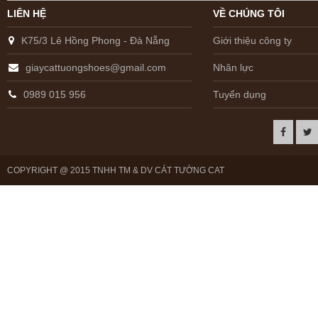
LIÊN HỆ
VỀ CHÚNG TÔI
K75/3 Lê Hồng Phong - Đà Nẵng
Giới thiệu công ty
giaycattuongshoes@gmail.com
Nhân lực
0989 015 956
Tuyển dụng
COPYRIGHT @ 2015 TNHH TM & DV CÁT TƯỜNG CAT