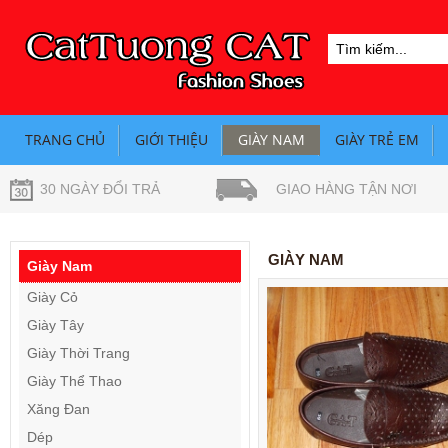
TRANG CHỦ
GIỚI THIỆU
GIÀY NAM
GIÀY TRẺ EM
30 NGÀY ĐỔI TRẢ
GIAO HÀNG TẬN NƠI
GIÀY NAM
Giày Nam
Giày Cỏ
Giày Tây
Giày Thời Trang
Giày Thể Thao
Xăng Đan
Dép