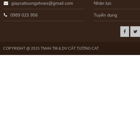
giaycattuongshoes@gmail.com
Nhân lực
0989 015 956
Tuyển dụng
COPYRIGHT @ 2015 TNHH TM & DV CÁT TƯỜNG CAT