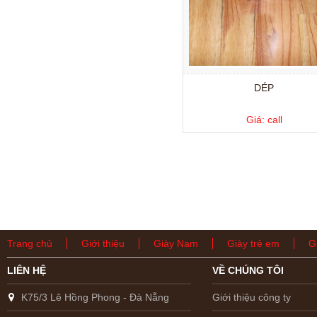
DÉP
Giá: call
Trang chủ
Giới thiệu
Giày Nam
Giày trẻ em
G
LIÊN HỆ
VỀ CHÚNG TÔI
K75/3 Lê Hồng Phong - Đà Nẵng
Giới thiệu công ty